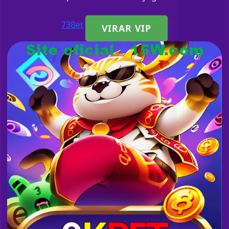
73Bet
VIRAR VIP