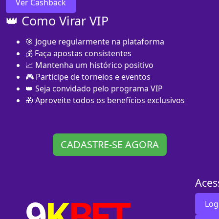
Ver Cashback
👑 Como Virar VIP
🎯 Jogue regularmente na plataforma
💰 Faça apostas consistentes
📈 Mantenha um histórico positivo
🎮 Participe de torneios e eventos
👑 Seja convidado pelo programa VIP
🎁 Aproveite todos os benefícios exclusivos
CADASTRE-SE AGORA
Aces
Log