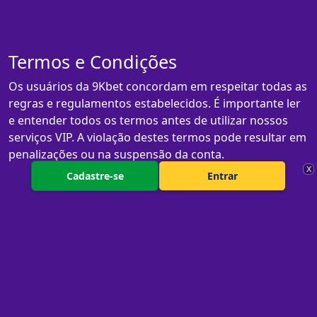
Termos e Condições
Os usuários da 9Kbet concordam em respeitar todas as
regras e regulamentos estabelecidos. É importante ler
e entender todos os termos antes de utilizar nossos
serviços VIP. A violação destes termos pode resultar em
penalizações ou na suspensão da conta.
X
Cadastre-se
Entrar