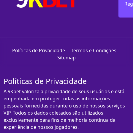
Reg
Políticas de Privacidade
Termos e Condições
Sitemap
Políticas de Privacidade
A 9Kbet valoriza a privacidade de seus usuários e está
empenhada em proteger todas as informações
pessoais fornecidas durante o uso de nossos serviços
VIP. Todos os dados coletados são utilizados
exclusivamente para fins de melhoria contínua da
experiência de nossos jogadores.