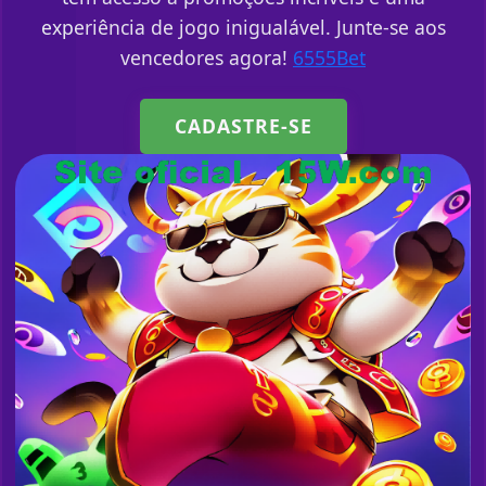
experiência de jogo inigualável. Junte-se aos
vencedores agora!
6555Bet
CADASTRE-SE