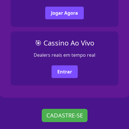
Jogar Agora
🎯 Cassino Ao Vivo
Dealers reais em tempo real
Entrar
CADASTRE-SE