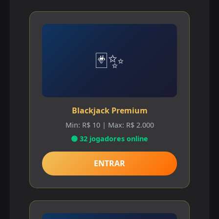
🃏✨
Blackjack Premium
Min: R$ 10 | Max: R$ 2.000
🟢 32 jogadores online
ENTRAR