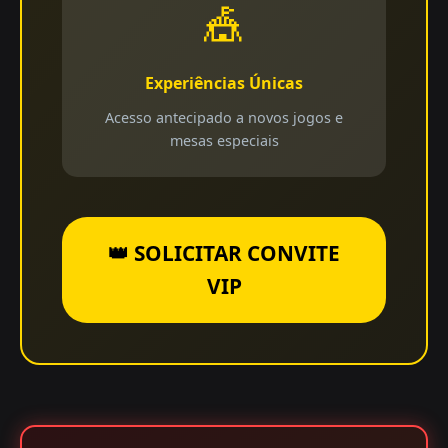
🎪
Experiências Únicas
Acesso antecipado a novos jogos e
mesas especiais
👑 SOLICITAR CONVITE
VIP