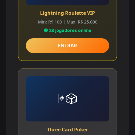
Lightning Roulette VIP
Min: R$ 100 | Max: R$ 25.000
🟢 23 jogadores online
ENTRAR
🃏🎲
Three Card Poker