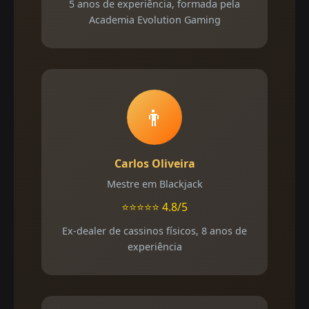
5 anos de experiência, formada pela
Academia Evolution Gaming
👨
Carlos Oliveira
Mestre em Blackjack
⭐⭐⭐⭐⭐ 4.8/5
Ex-dealer de cassinos físicos, 8 anos de
experiência