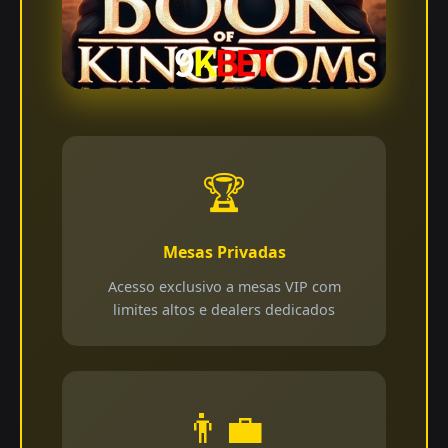
🏆
Mesas Privadas
Acesso exclusivo a mesas VIP com
limites altos e dealers dedicados
👨‍💼