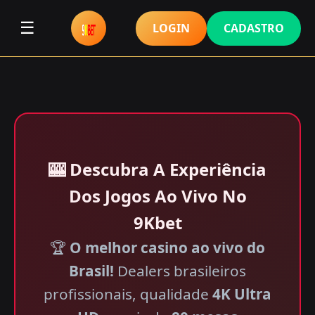
☰
LOGIN
CADASTRO
🎰 Descubra A Experiência
Dos Jogos Ao Vivo No
9Kbet
🏆
O melhor casino ao vivo do
Brasil!
Dealers brasileiros
profissionais, qualidade
4K Ultra