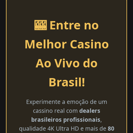
🎰 Entre no
Melhor Casino
Ao Vivo do
Brasil!
Experimente a emoção de um
cassino real com
dealers
brasileiros profissionais
,
qualidade 4K Ultra HD e mais de
80