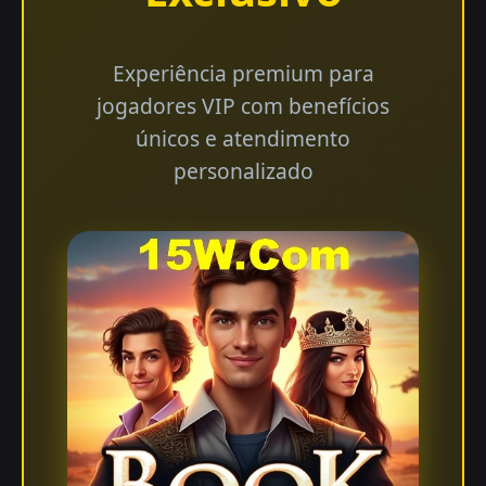
Experiência premium para
jogadores VIP com benefícios
únicos e atendimento
personalizado