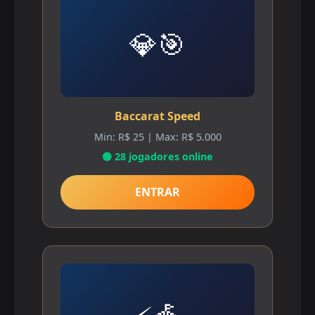
💎🎯
Baccarat Speed
Min: R$ 25 | Max: R$ 5.000
🟢 28 jogadores online
ENTRAR