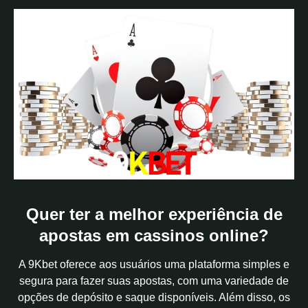
Quer ter a melhor experiência de
apostas em cassinos online?
A 9Kbet oferece aos usuários uma plataforma simples e
segura para fazer suas apostas, com uma variedade de
opções de depósito e saque disponíveis. Além disso, os