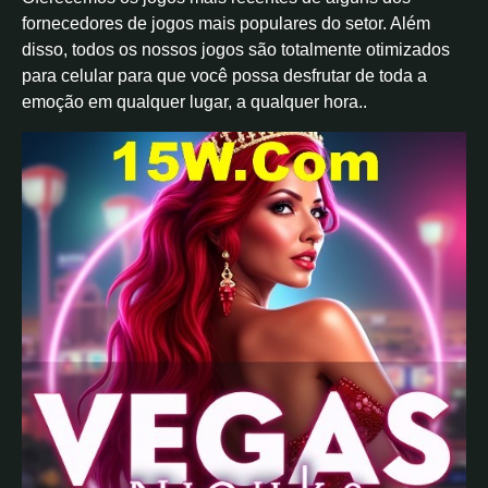
fornecedores de jogos mais populares do setor. Além
disso, todos os nossos jogos são totalmente otimizados
para celular para que você possa desfrutar de toda a
emoção em qualquer lugar, a qualquer hora..