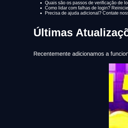
Quais são os passos de verificação de lo
Como lidar com falhas de login? Reinicie
Precisa de ajuda adicional? Contate nos
Últimas Atualizaç
Recentemente adicionamos a funcional