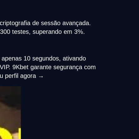
 criptografia de sessão avançada.
300 testes, superando em 3%.
m apenas 10 segundos, ativando
a VIP. 9Kbet garante segurança com
u perfil agora →