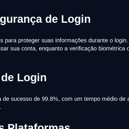
egurança de Login
ts para proteger suas informações durante o login.
ar sua conta, enquanto a verificação biométrica
 de Login
xa de sucesso de 99.8%, com um tempo médio de 
.
s Plataformas