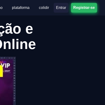
no
plataforma
colidir
Entrar
Registrar-se
ção e
nline