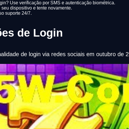
gin? Use verificação por SMS e autenticação biométrica.
 seu dispositivo e tente novamente.
so suporte 24/7.
ões de Login
idade de login via redes sociais em outubro de 20