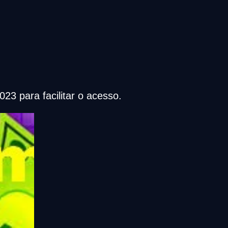
23 para facilitar o acesso.