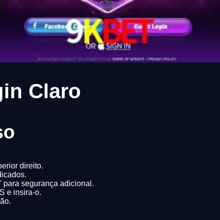
in Claro
so
erior direito.
dicados.
' para segurança adicional.
 e insira-o.
ção.